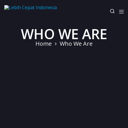
Lebih
Your
Cepat
One
WHO WE ARE
Indonesia
Stop
Fitness
Solution
Home
Who We Are